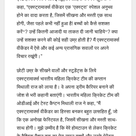
कहा, “एक्‍स्‍ट्रामार्क्‍स वीकेंडर एक ‘एक्‍स्‍ट्रा’ स्‍पेशल अनुभव
होने का वादा करता है, जिसमें सीखना और मस्‍ती एक साथ
होगी, जैसा पहले कभी नहीं हुआ है! बच्‍चों को कैसे सशक्‍त
करेंᣛ? उन्‍हें कितनी आजादी या ताकत दी जानी चाहियेᣛ? क्‍या
उन्‍हें सशक्‍त करने की कोई सही उम्र होती है? मैं एक्‍स्‍ट्रामार्क्‍स
वीकेंडर में ऐसे और कई अन्‍य प्रासंगिक सवालों पर अपने
विचार रखूंगी।”
छोटी उम्र के सीखने वालों और स्‍टूडेंट्स के लिये
एक्‍स्‍ट्रामार्क्‍स भारतीय म‍हिला क्रिकेट टीम की कप्‍तान
मिथाली राज को लाया है। वे अपना ड्रीम कैरियर बनाने की
जोश से भरी कहानी बताएंगी। भारतीय महिला क्रिकेट टीम की
ओडीआई और टेस्‍ट कैप्‍टन मिथाली राज ने कहा, “मैं
एक्‍स्‍ट्रामार्क्‍स वीकेंडर का हिस्‍सा बनकर बहुत उत्‍सहित हूँ, जो
कि एक अनोखा फेस्टिवल है, जिसमें सीखना और मस्‍ती साथ-
साथ होगी। मुझे उम्‍मीद है कि मेरे होमटाउन से लेकर क्रिकेट