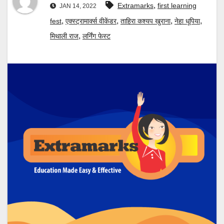
,
Extramarks
first learning
JAN 14, 2022
,
,
,
,
fest
एक्‍स्‍ट्रामार्क्‍स वीकेंडर
ताहिरा कश्‍यप खुराना
नेहा धूपिया
,
मिथाली राज
लर्निंग फेस्‍ट