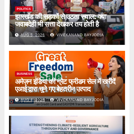
POLITICS
झारखंड की सड़कों से उठता सवाल: क्या
जवाबदेही भी सत्ता देखकर तय होती है
AUG 5, 2026
VIVEKANAND BAYJODIA
BUSINESS
अमेज़न इंडिया की ग्रेट फ्रीडम सेल में खरीदें
एआई द्वारा चुने गए बेहतरीन उत्पाद
AUG 4, 2026
VIVEKANAND BAYJODIA