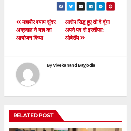
a
wi
h
m
in
h
c
tt
at
ail
tF
ar
e
er
s
ri
e
Post
महापौर श्याम सुंदर
आरोप सिद्ध हुए तो दे दूंगा
b
A
e
अग्रवाल ने यज्ञ का
अपने पद से इस्तीफा:
navigation
o
p
n
आयोजन किया
ओबेरॉय
o
p
dl
k
y
By
Vivekanand Bayjodia
RELATED POST