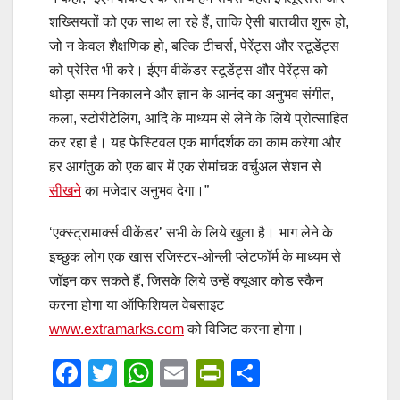
शख्सियतों को एक साथ ला रहे हैं, ताकि ऐसी बातचीत शुरू हो,
जो न केवल शैक्षणिक हो, बल्कि टीचर्स, पेरेंट्स और स्‍टूडेंट्स
को प्रेरित भी करे। ईएम वीकेंडर स्‍टूडेंट्स और पेरेंट्स को
थोड़ा समय निकालने और ज्ञान के आनंद का अनुभव संगीत,
कला, स्‍टोरीटेलिंग, आदि के माध्‍यम से लेने के लिये प्रोत्‍साहित
कर रहा है। यह फेस्टिवल एक मार्गदर्शक का काम करेगा और
हर आगंतुक को एक बार में एक रोमांचक वर्चुअल सेशन से
सीखने
का मजेदार अनुभव देगा।”
‘एक्‍स्‍ट्रामार्क्‍स वीकेंडर’ सभी के लिये खुला है। भाग लेने के
इच्‍छुक लोग एक खास रजिस्‍टर-ओन्‍ली प्‍लेटफॉर्म के माध्‍यम से
जॉइन कर सकते हैं, जिसके लिये उन्‍हें क्‍यूआर कोड स्‍कैन
करना होगा या ऑफिशियल वेबसाइट
www.extramarks.com
को विजिट करना होगा।
F
T
W
E
Pr
S