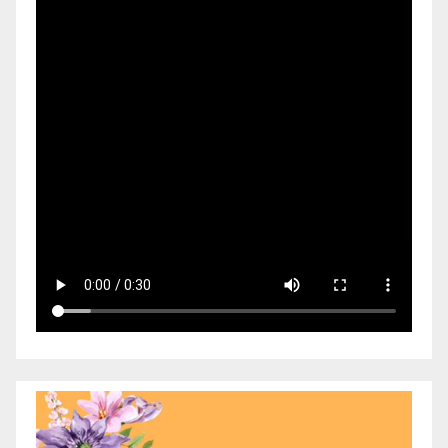
Video
Player