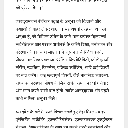
के वैश्विक मैदान तक का मेरा सफर बच्‍चों और उनके पेरेंट्स
को प्रेरणा देगा।”
एक्‍स्‍ट्रामार्क्‍स वीकेंडर पढ़ाई के अनुभव को किताबों और
कक्षाओं से बाहर लेकर आएगा। यह अपनी तरह का अनोखा
अनुभव है, जो विभिन्‍न डोमेन के जाने-माने इम्‍पैक्‍ट क्रियेटर्स,
स्‍टोरीटेलर्स और प्रेरक अचीवर्स के जरिये शिक्षा, मनोरंजन और
प्रेरणा को एक साथ लाएगा। वे शुरूआत से निवेश करने,
पोषण, मानसिक स्‍वास्‍थ्‍य, पेरेंटिंग, क्रियेटिविटी, फोटोग्राफी,
संगीत, उद्यमिता, फिटनेस, पब्लिक स्‍पीकिंग, आदि कई विषयों
पर बात करेंगे। कई महत्‍वपूर्ण विषयों, जैसे मानसिक स्‍वास्‍थ्‍य,
समय का प्रबंधन, पोषण के लिये सचेत रहना, पर भी मजेदार
और मगन करने वाली बात होगी, ताकि आनंददायक और पहले
कभी न मिला अनुभव मिले।
इस इवेंट के बारे में अपने विचार रखते हुए नेहा मिश्रा- वाइस
प्रेसिडेंट- मार्केटिंग (एक्‍सपीरियेंसेस)- एक्‍स्‍ट्रामार्क्‍स एज्‍युकेशन
ने कहा, “ईएम वीकेंडर के साथ हम सबसे चहेते इंफ्लूएंसर्स और