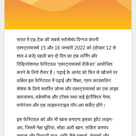
भारत में एड-टेक की सबसे भरोसेमंद दिग्‍गज कंपनी
एक्‍स्‍ट्रामार्क्‍स 15 और 16 जनवरी 2022 को (दोपहर 12 से
शाम 4 बजे) पहली बार दो दिन का एक लर्निंग और
रिक्रियेशनल फेस्टिवल ‘एक्‍स्‍ट्रामार्क्‍स वीकेंडर’ आयोजित
करने के लिये तैयार है। पढ़ाई के आनंद को फिर से खोजने पर
लक्षित इस फेस्टिवल में पढ़ाई और शिक्षा, ग्रुप काउंसलिंग
सेशंस के लिये समर्पित ज़ोन्‍स और एक्‍स्‍ट्रामार्क्‍स का एक लाइव
क्‍लासरूम, वर्कशॉप्‍स और टॉक्‍स तथा कई इंटरैक्टिव गेम्‍स,
मनोरंजन और एक लाइफस्‍टाइल पॉप-अप मार्केट होंगे।
इस फेस्टिवल को और भी खास बनाएगा इसका इवेंट लाइन-
अप, जिसमें नेहा धूपिया, सोहा अली खान, ताहिरा कश्‍यप
खुराना और मिथाली राज, आदि जैसे एक्‍टर्स, लेखकों और