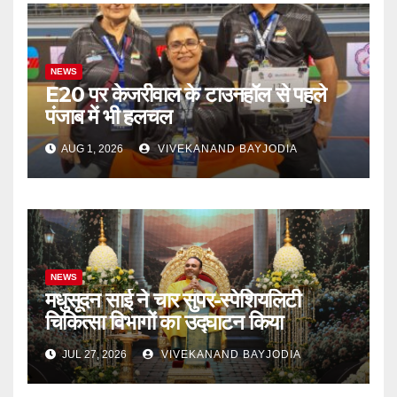
NEWS
E20 पर केजरीवाल के टाउनहॉल से पहले
पंजाब में भी हलचल
AUG 1, 2026
VIVEKANAND BAYJODIA
NEWS
मधुसूदन साई ने चार सुपर-स्पेशियलिटी
चिकित्सा विभागों का उद्घाटन किया
JUL 27, 2026
VIVEKANAND BAYJODIA