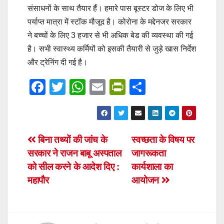
संसाधनों के साथ तैयार हैं। हमारे पास बूस्टर डोज के लिए भी
पर्याप्त मात्रा में स्टॉक मौजूद है। कोरोना के मद्देनजर सरकार
ने बच्चों के लिए 3 हजार से भी अधिक बेड की व्यवस्था की गई
है। सभी स्वास्थ्य कर्मियों को इसकी तैयारी से जुड़े खास निर्देश
और ट्रेनिंग दी गई है।
F
T
W
E
Pr
S
a
wi
h
m
in
h
c
tt
at
ail
tF
ar
e
er
s
ri
e
Post
बिना तथ्यों की जांच के
स्वच्छता के विषय पर
b
A
e
सरकार ने राजन बाबू अस्पताल
जागरूकता
navigation
o
p
n
को सील करने के आदेश दिए :
कार्यशाला का
o
p
dl
महापौर
आयोजन
k
y