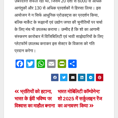
ज़बरदस्त सफल रहा था, जिसमें 20 देशों से 6000 से अधिक
आगंतुकों और 130 से अधिक प्रदर्शकों ने हिस्सा लिया। इस
आयोजन ने न सिर्फ आधुनिक प्रोडक्ट्स का प्रदर्शन किया,
बल्कि मार्केट के रूझानों एवं उद्योग जगत की चुनौतियों पर चर्चा
के लिए मंच भी उपलब्ध कराया। उम्मीद है कि शो का आगामी
संस्करण कारोबार में विजिबिलिटी एवं भावी साझेदारियों के लिए
प्लेटफॉर्म उपलब्ध कराकर इस सेक्टर के विकास को गति
प्रदान करेगा।
F
T
W
E
Pr
S
a
wi
h
m
in
h
c
tt
at
ail
tF
ar
e
er
s
ri
e
Post
भ्रांतियों को हटाना,
भारत मोबिलिटी कॉम्पोनेन्ट
b
A
e
भारत के ईवी भविष्य पर
शो 2025 में सर्कुलाइन रेंज
navigation
o
p
n
विश्वास का माहौल बनाना
का अनावरण किया
o
p
dl