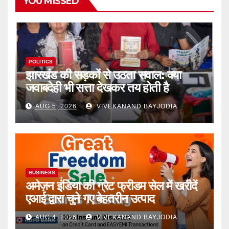
YOU MISSED
POLITICS
झारखंड की सड़कों से उठता सवाल: क्या
जवाबदेही भी सत्ता देखकर तय होती है
AUG 5, 2026
VIVEKANAND BAYJODIA
BUSINESS
अमेज़न इंडिया की ग्रेट फ्रीडम सेल में खरीदें
एआई द्वारा चुने गए बेहतरीन उत्पाद
AUG 4, 2026
VIVEKANAND BAYJODIA