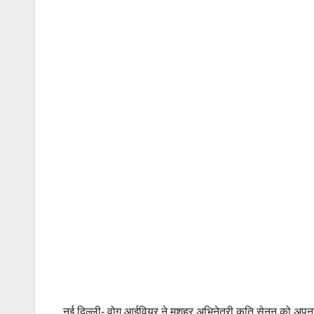
नई दिल्ली- वोग आईवियर ने मशहूर अभिनेत्री कृति सेनन को अपना 