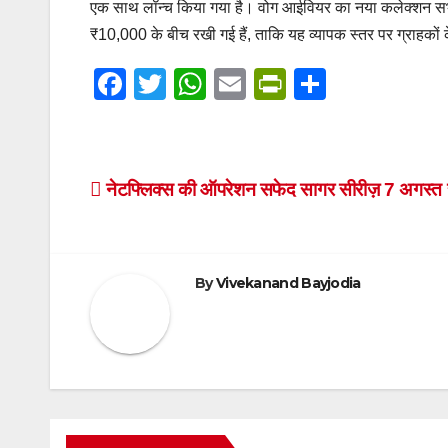
एक साथ लॉन्च किया गया है। वोग आईवियर का नया कलेक्शन सभी 
₹10,000 के बीच रखी गई हैं, ताकि यह व्यापक स्तर पर ग्राहकों
F
T
W
E
Pr
S
a
wi
h
m
in
h
c
tt
at
ail
tF
ar
e
er
s
ri
e
Post
नेटफ्लिक्स की ऑपरेशन सफेद सागर सीरीज़ 7 अगस्त से
b
A
e
navigation
o
p
n
o
p
dl
By
Vivekanand Bayjodia
k
y