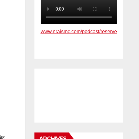
www.nraismc.com/podcast/reserve
हिद
ARCHIVES