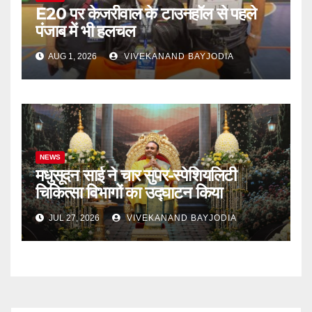
E20 पर केजरीवाल के टाउनहॉल से पहले
पंजाब में भी हलचल
AUG 1, 2026
VIVEKANAND BAYJODIA
NEWS
मधुसूदन साई ने चार सुपर-स्पेशियलिटी
चिकित्सा विभागों का उद्घाटन किया
JUL 27, 2026
VIVEKANAND BAYJODIA