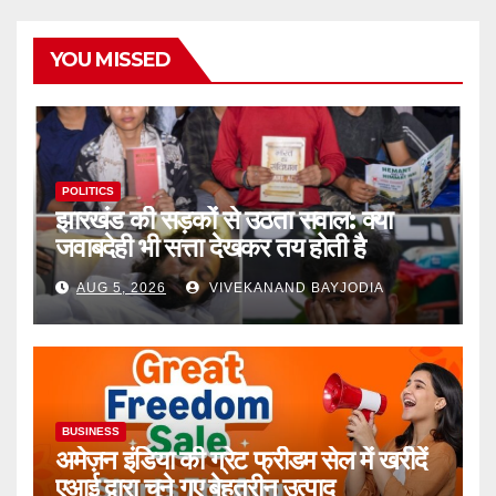
YOU MISSED
POLITICS
झारखंड की सड़कों से उठता सवाल: क्या
जवाबदेही भी सत्ता देखकर तय होती है
AUG 5, 2026
VIVEKANAND BAYJODIA
BUSINESS
अमेज़न इंडिया की ग्रेट फ्रीडम सेल में खरीदें
एआई द्वारा चुने गए बेहतरीन उत्पाद