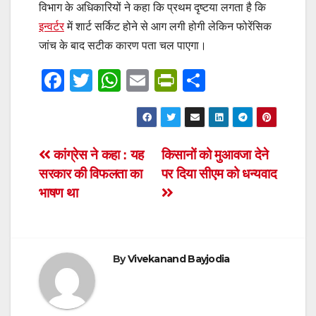
विभाग के अधिकारियों ने कहा कि प्रथम दृष्टया लगता है कि
इन्वर्टर
में शार्ट सर्किट होने से आग लगी होगी लेकिन फोरेंसिक
जांच के बाद सटीक कारण पता चल पाएगा।
F
T
W
E
Pr
S
a
wi
h
m
in
h
c
tt
at
ail
tF
ar
e
er
s
ri
e
Post
कांग्रेस ने कहा : यह
किसानों को मुआवजा देने
b
A
e
सरकार की विफलता का
पर दिया सीएम को धन्यवाद
navigation
o
p
n
भाषण था
o
p
dl
k
y
By
Vivekanand Bayjodia