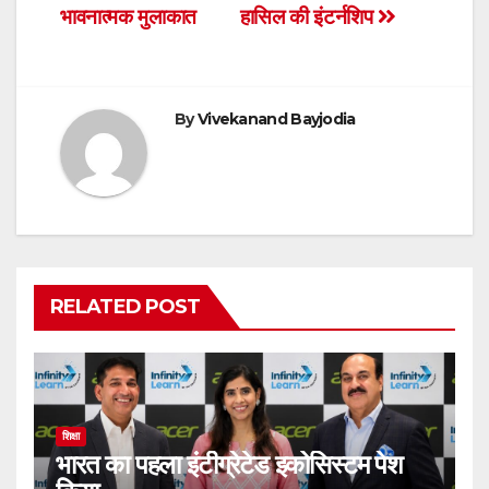
navigation
o
p
n
भावनात्मक मुलाकात
हासिल की इंटर्नशिप
o
p
dl
k
y
By
Vivekanand Bayjodia
RELATED POST
शिक्षा
भारत का पहला इंटीग्रेटेड इकोसिस्टम पेश