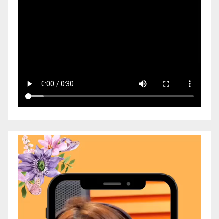
Video
Player