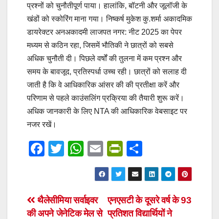
प्रश्नों को चुनौतीपूर्ण पाया। हालांकि, बॉटनी और जूलॉजी के
खंडों को स्कोरिंग माना गया। निष्कर्ष मुकेश कु.शर्मा अकादमिक
डायरेक्टर अनअकादमी लाजपत नगर: नीट 2025 का पेपर
मध्यम से कठिन रहा, जिसमें भौतिकी ने छात्रों को सबसे
अधिक चुनौती दी। पिछले वर्षों की तुलना में कम प्रश्न और
समय के बावजूद, प्रतिस्पर्धा उच्च रही। छात्रों को सलाह दी
जाती है कि वे आधिकारिक आंसर की की प्रतीक्षा करें और
परिणाम से पहले काउंसलिंग प्रक्रिया की तैयारी शुरू करें।
अधिक जानकारी के लिए NTA की आधिकारिक वेबसाइट पर
नजर रखें।
F
T
W
E
Pr
S
a
wi
h
m
in
h
c
tt
at
ail
tF
ar
e
er
s
ri
e
Post
थैलेसीमिया सर्वाइवर
एनएसटी के दूसरे वर्ष के 93
b
A
e
की अपने जेनेटिक मेल से
प्रतिशत विद्यार्थियों ने